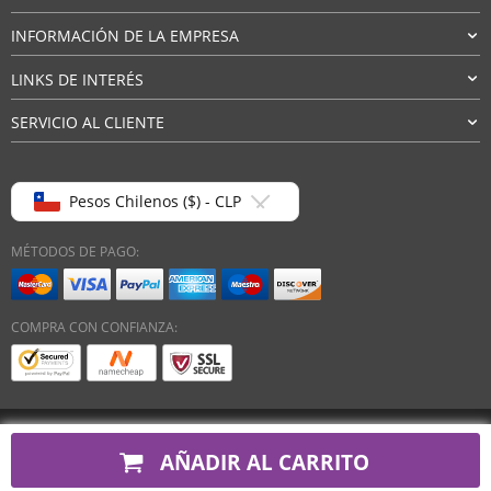
INFORMACIÓN DE LA EMPRESA
LINKS DE INTERÉS
SERVICIO AL CLIENTE
Pesos Chilenos ($) - CLP
MÉTODOS DE PAGO:
COMPRA CON CONFIANZA:
Derechos de autor 2026. Todos los derechos reservados
AÑADIR AL CARRITO
LydaMarket®