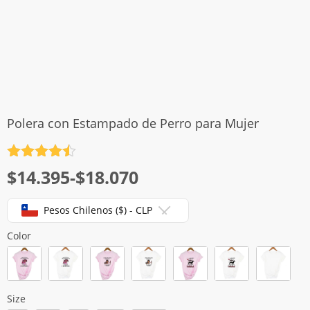
Polera con Estampado de Perro para Mujer
Valorado
Rango
$
14.395
-
$
18.070
con
4.5
de 5
de
Pesos Chilenos ($) - CLP
precios:
desde
Color
$14.395
hasta
$18.070
Size