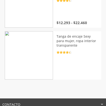
Valorado
con
4.5
de
5
Rango
$
12.293
-
$
22.460
de
precios:
desde
Tanga de encaje Sexy
$12.293
para mujer, ropa interior
hasta
transparente
$22.460
Valorado
con
4.5
de
5
CONTACTO