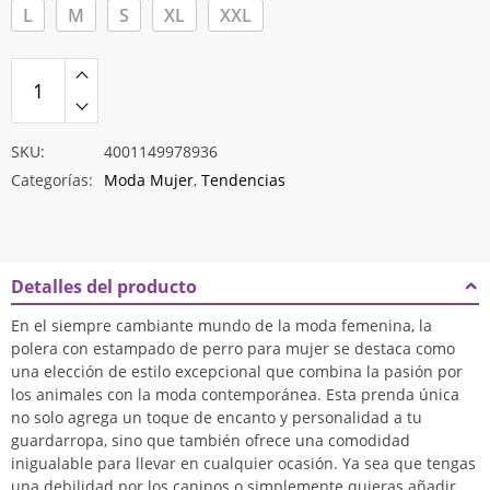
L
M
S
XL
XXL
SKU:
4001149978936
Categorías:
Moda Mujer
,
Tendencias
Detalles del producto
RM2015885856394350
En el siempre cambiante mundo de la moda femenina, la
polera con estampado de perro para mujer se destaca como
una elección de estilo excepcional que combina la pasión por
los animales con la moda contemporánea. Esta prenda única
no solo agrega un toque de encanto y personalidad a tu
guardarropa, sino que también ofrece una comodidad
inigualable para llevar en cualquier ocasión. Ya sea que tengas
una debilidad por los caninos o simplemente quieras añadir