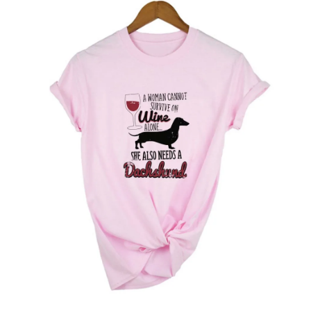
RM2015885856394352