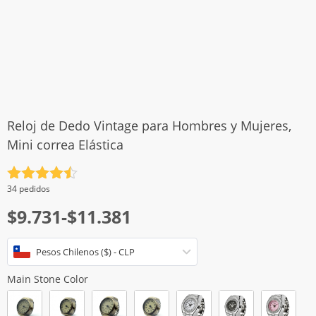
Reloj de Dedo Vintage para Hombres y Mujeres,
Mini correa Elástica
Valorado
34 pedidos
con
4.5
Rango
$
9.731
-
$
11.381
de 5
de
Pesos Chilenos ($) - CLP
precios:
desde
Main Stone Color
$9.731