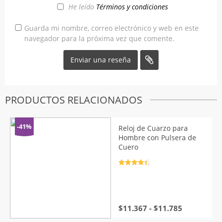
He leído
Términos y condiciones
Guarda mi nombre, correo electrónico y web en este
navegador para la próxima vez que comente.
PRODUCTOS RELACIONADOS
-41%
Reloj de Cuarzo para
Hombre con Pulsera de
Cuero
Valorado
con
4.5
de
5
Rango
$
11.367
-
$
11.785
de