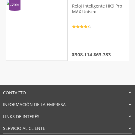
desde
-79%
Reloj Inteligente HK9 Pro
$6.025
MAX Unisex
hasta
$7.997
Valorado
con
4.5
de
5
El
El
$
308.114
$
63.783
precio
precio
original
actual
era:
es:
$308.114.
$63.783.
CONTACTO
INFORMACIÓN DE LA EMPRESA
LINKS DE INTERÉS
SERVICIO AL CLIENTE