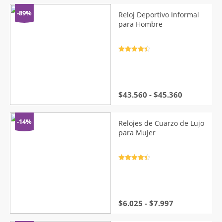
precios:
desde
-89%
Reloj Deportivo Informal
$11.367
para Hombre
hasta
$11.785
Valorado
con
4.5
de
5
Rango
$
43.560
-
$
45.360
de
precios:
desde
-14%
Relojes de Cuarzo de Lujo
$43.560
para Mujer
hasta
$45.360
Valorado
con
4.5
de
5
Rango
$
6.025
-
$
7.997
de
precios: