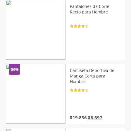
desde
Pantalones de Corte
$18.320
Recto para Hombre
hasta
$27.400
Valorado
con
4.5
de
5
-56%
Camiseta Deportiva de
Manga Corta para
Hombre
Valorado
con
4.5
de
5
El
El
$
19.836
$
8.697
precio
precio
original
actual