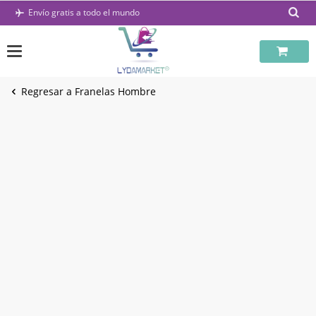
Saltar
Envío gratis a todo el mundo
al
contenido
Regresar a Franelas Hombre