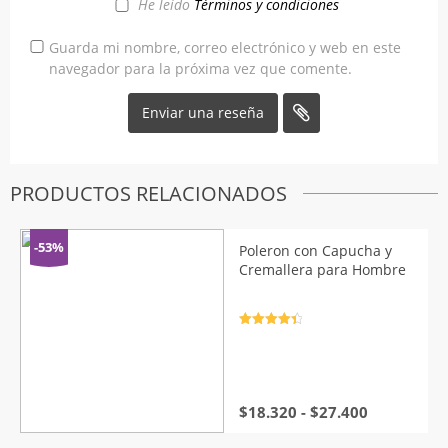
He leído
Términos y condiciones
Guarda mi nombre, correo electrónico y web en este
navegador para la próxima vez que comente.
PRODUCTOS RELACIONADOS
-53%
Poleron con Capucha y
Cremallera para Hombre
Valorado
con
4.5
de
5
Rango
$
18.320
-
$
27.400
de
precios: