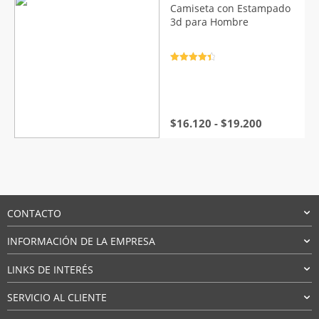
era:
es:
Camiseta con Estampado
$19.836.
$8.697.
3d para Hombre
Valorado
con
4.5
de
5
Rango
$
16.120
-
$
19.200
de
precios:
desde
$16.120
hasta
$19.200
CONTACTO
INFORMACIÓN DE LA EMPRESA
LINKS DE INTERÉS
SERVICIO AL CLIENTE