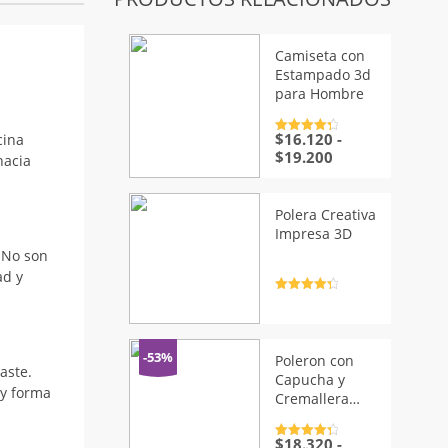
Camiseta con
Estampado 3d
para Hombre
$
16.120
-
Valorado
cina
con
4.5
de
Rango
$
19.200
hacia
5
de
precios:
desde
Polera Creativa
$16.120
Impresa 3D
hasta
. No son
$19.200
ad y
Valorado
con
4.5
de
5
-53%
Poleron con
aste.
Capucha y
 y forma
Cremallera
para Hombre
$
18.320
-
Valorado