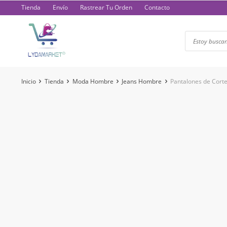
Saltar
Tienda
Envío
Rastrear Tu Orden
Contacto
al
contenido
Inicio
Tienda
Moda Hombre
Jeans Hombre
Pantalones de Cort