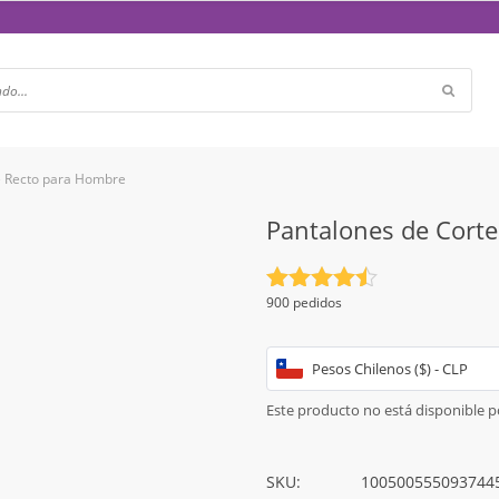
e Recto para Hombre
Pantalones de Cort
Valorado
900 pedidos
con
4.5
de 5
Pesos Chilenos ($) - CLP
Este producto no está disponible 
SKU:
100500555093744