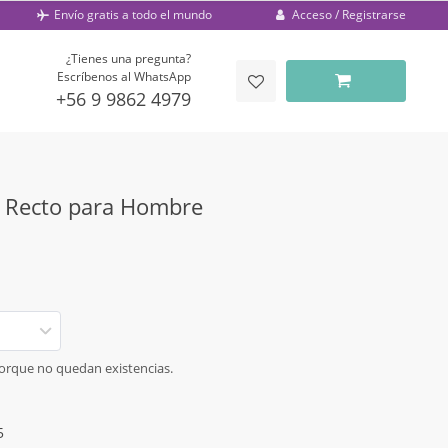
Acceso / Registrarse
Envío gratis a todo el mundo
¿Tienes una pregunta?
Escríbenos al WhatsApp
+56 9 9862 4979
e Recto para Hombre
porque no quedan existencias.
5