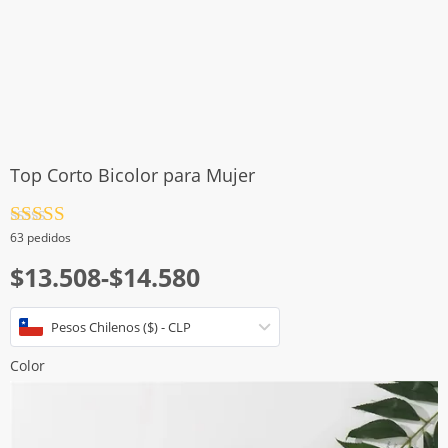
Top Corto Bicolor para Mujer
Valorado
63 pedidos
con
4.5
de
Rango
5
$
13.508
-
$
14.580
de
Pesos Chilenos ($) - CLP
precios:
desde
Color
$13.508
hasta