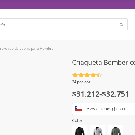
Bordado de Letras para Hombre
Chaqueta Bomber co
Valorado
24 pedidos
con
4.5
Rango
$
31.212
-
$
32.751
de 5
de
Pesos Chilenos ($) - CLP
precios:
desde
Color
$31.212