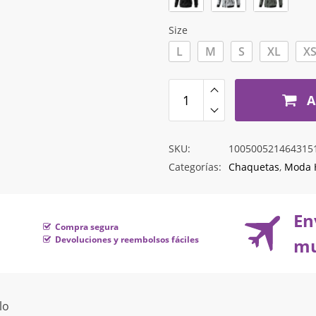
hasta
$32.751
Size
L
M
S
XL
X
A
SKU:
100500521464315
Categorías:
Chaquetas
,
Moda 
En
Compra segura
Devoluciones y reembolsos fáciles
mu
lo