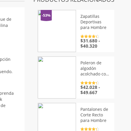
-53%
Zapatillas
que de
Deportivas
lina
para Hombre
$
31.680
-
Valorado
con
4.5
de
Rango
$
40.320
5
de
precios:
opción
desde
Poleron de
$31.680
algodón
tuendo.
hasta
acolchado con
$40.320
capucha para
hombre
$
42.028
-
Valorado
con
4.5
de
Rango
$
49.667
 prenda
5
de
ok
precios:
 de
desde
Pantalones de
$42.028
Corte Recto
hasta
para Hombre
$49.667