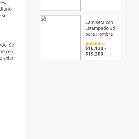
es.
Valorado
con
4.5
de
diario.
5
o su
Camiseta con
Estampado 3d
para Hombre
ado. Se
$
16.120
-
Valorado
ano con
con
4.5
de
Rango
$
19.200
5
z solar
de
precios:
desde
$16.120
hasta
$19.200