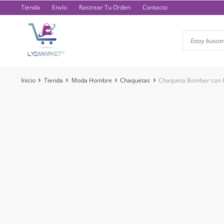
Saltar
Tienda
Envío
Rastrear Tu Orden
Contacto
al
contenido
Inicio
Tienda
Moda Hombre
Chaquetas
Chaqueta Bomber con 
-54%